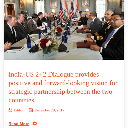
India-US 2+2 Dialogue provides
positive and forward-looking vision for
strategic partnership between the two
countries
Editor
December 20, 2019
Read More