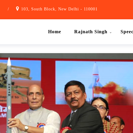
1
/
103, South Block, New Delhi - 110001
Home
Rajnath Singh
Spee