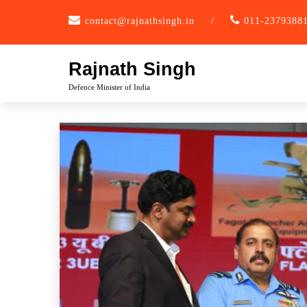
Skip
contact@rajnathsingh.in
/
011-2379388
to
content
Rajnath Singh
Defence Minister of India