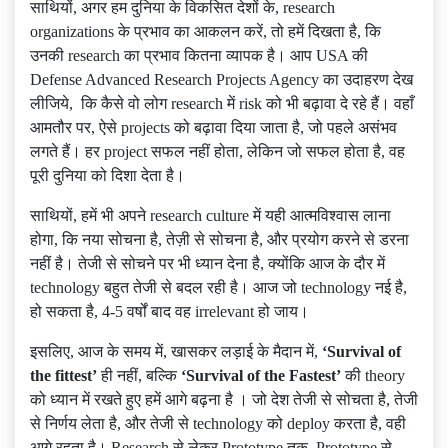
साथियों, अगर हम दुनिया के विकसित देशों के, research
organizations के प्रभाव का आकलन करें, तो हमें दिखता है, कि
उनकी research का प्रभाव कितना व्यापक है। आप USA की
Defense Advanced Research Projects Agency का उदाहरण देख
लीजिये, कि कैसे वो लोग research में risk को भी बढ़ावा दे रहे हैं। वहाँ
आमतौर पर, ऐसे projects को बढ़ावा दिया जाता है, जो पहले असंभव
लगते हैं। हर project सफल नहीं होता, लेकिन जो सफल होता है, वह
पूरी दुनिया को दिशा देता है।
साथियों, हमें भी अपने research culture में यही आत्मविश्वास लाना
होगा, कि नया सोचना है, तेज़ी से सोचना है, और प्रयोग करने से डरना
नहीं है। तेजी से सोचने पर भी ध्यान देना है, क्योंकि आज के दौर में
technology बहुत तेजी से बदल रही है। आज जो technology नई है,
हो सकता है, 4-5 वर्षों बाद वह irrelevant हो जाय।
इसलिए, आज के समय में, खासकर लड़ाई के मैदान में,
‘S
urvival of
the
fittest’
ही नहीं, बल्कि
‘
S
urvival of the Fastest
’
की theory
को ध्यान में रखते हुए हमें आगे बढ़ना है । जो देश तेजी से सोचता है, तेजी
से निर्णय लेता है, और तेजी से technology को deploy करता है, वही
आगे रहता है। Research से लेकर Prototype तक, Prototype से