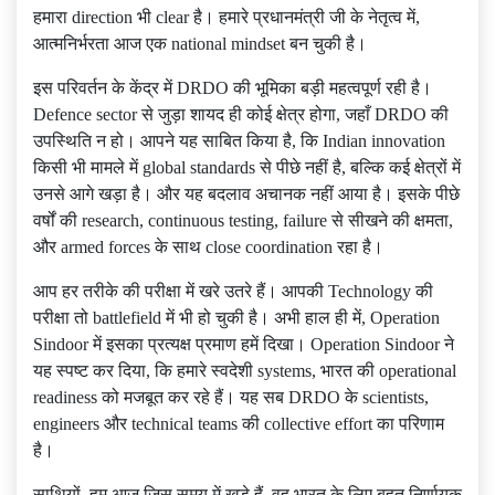
हमारा direction भी clear है। हमारे प्रधानमंत्री जी के नेतृत्व में,
आत्मनिर्भरता आज एक national mindset बन चुकी है।
इस परिवर्तन के केंद्र में DRDO की भूमिका बड़ी महत्वपूर्ण रही है।
Defence sector से जुड़ा शायद ही कोई क्षेत्र होगा, जहाँ DRDO की
उपस्थिति न हो। आपने यह साबित किया है, कि Indian innovation
किसी भी मामले में global standards से पीछे नहीं है, बल्कि कई क्षेत्रों में
उनसे आगे खड़ा है। और यह बदलाव अचानक नहीं आया है। इसके पीछे
वर्षों की research, continuous testing, failure से सीखने की क्षमता,
और armed forces के साथ close coordination रहा है।
आप हर तरीके की परीक्षा में खरे उतरे हैं। आपकी Technology की
परीक्षा तो battlefield में भी हो चुकी है। अभी हाल ही में, Operation
Sindoor में इसका प्रत्यक्ष प्रमाण हमें दिखा। Operation Sindoor ने
यह स्पष्ट कर दिया, कि हमारे स्वदेशी systems, भारत की operational
readiness को मजबूत कर रहे हैं। यह सब DRDO के scientists,
engineers और technical teams की collective effort का परिणाम
है।
साथियों, हम आज जिस समय में खड़े हैं, वह भारत के लिए बहुत निर्णायक