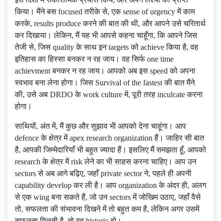
किया। मैंने बस focused तरीके से, एक sense of urgency में काम
करके, results produce करने की बात की थी, और आपने उसे चरितार्थ
कर दिखाया। लेकिन, मैं यह भी आपसे कहना चाहूँगा, कि आपने जिस
तेजी से, जिस quality के साथ इन targets को achieve किया है, वह
इतिहास का हिस्सा बनकर न रह जाय। वह सिर्फ one time
achievment बनकर न रह जाय। आपको अब इस speed को अपना
स्वभाव बना लेना होगा। जिस Survival of the fastest की बात मैंने
की, उसे अब DRDO के work culture में, पूरी तरह inculcate करना
होगा।
साथियों, अंत में, मैं कुछ और सुझाव भी आपको देना चाहूंगा। आप
defence के क्षेत्र में apex research organization हैं। जाहिर सी बात
है, आपकी जिम्मेदारियाँ भी बहुत ज्यादा हैं। इसलिए मैं समझता हूँ, आपको
research के क्षेत्र में risk लेने का भी साहस करना चाहिए। आप उन
sectors से अब आगे बढ़िए, जहाँ private sector ने, पहले ही अपनी
capability develop कर ली है। आप organization के अंदर ही, अलग
से एक wing बना सकते हैं, जो उन sectors में जोखिम उठाए, जहाँ वैसे
तो, सफलता की संभावना दिखने में तो बहुत कम है, लेकिन अगर उसमें
सफलता मिलती है, तो वह historic हो।