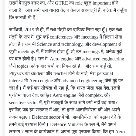
उसमें बेंगलुरु शहर का, और GTRE का role बहुत important होने
वाला है। आप सभी उस यात्रा के, न केवल सहयात्री हैं, बल्कि मैं कहूँगा
कि सारथी भी हैं।
साथियों, 2019 से ही, मैं रक्षा मंत्री का दायित्व निभा रहा हूँ। एक रक्षा
मंत्री के रूप में, मुझे कई conferences और meetings में हिस्सा लेना
होता है। जब भी Science and technology, और development से
जुड़ी meetings में, मैं शामिल होता हूँ, तो उन meetings में, अनेक मुद्दों
पर बात होती है। उन में, Aero engine और advanced engineering
जैसे topics अनेक बार चर्चा का विषय रहे हैं। और सच कहूँ तो,
Physics का student और teacher होने के नाते, मेरा personal
interest भी Aero engine और advanced engineering जैसे मुद्दे पर
रहा है। मैं कई बार सोचता भी रहा हूँ, कि भारत जैसा बड़ा देश, इतनी
प्रतिभा वाला देश, आख़िर Aero engine जैसे complex, और
sensitive sector में, पूरी मजबूती के साथ आगे क्यों नहीं बढ़ पाया?
इसलिए जब हम सरकार में आए, तो हमने आत्मनिर्भरता की ओर अपने
कदम बढ़ाए। Defence sector में भी, आत्मनिर्भरता को बढ़ावा देने के
हमने कई प्रयास किये। Defence Minister के रूप में, मैंने अपने
लगभग 7 साल के कार्यकाल में, अपना पूरा प्रयास किया, कि हम Aero