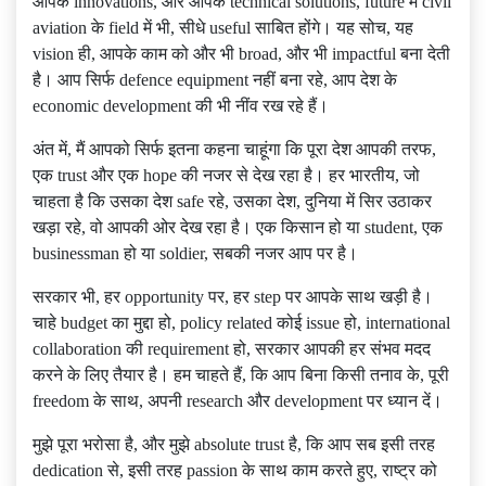
आपके innovations, और आपके technical solutions, future में civil
aviation के field में भी, सीधे useful साबित होंगे। यह सोच, यह
vision ही, आपके काम को और भी broad, और भी impactful बना देती
है। आप सिर्फ defence equipment नहीं बना रहे, आप देश के
economic development की भी नींव रख रहे हैं।
अंत में, मैं आपको सिर्फ इतना कहना चाहूंगा कि पूरा देश आपकी तरफ,
एक trust और एक hope की नजर से देख रहा है। हर भारतीय, जो
चाहता है कि उसका देश safe रहे, उसका देश, दुनिया में सिर उठाकर
खड़ा रहे, वो आपकी ओर देख रहा है। एक किसान हो या student, एक
businessman हो या soldier, सबकी नजर आप पर है।
सरकार भी, हर opportunity पर, हर step पर आपके साथ खड़ी है।
चाहे budget का मुद्दा हो, policy related कोई issue हो, international
collaboration की requirement हो, सरकार आपकी हर संभव मदद
करने के लिए तैयार है। हम चाहते हैं, कि आप बिना किसी तनाव के, पूरी
freedom के साथ, अपनी research और development पर ध्यान दें।
मुझे पूरा भरोसा है, और मुझे absolute trust है, कि आप सब इसी तरह
dedication से, इसी तरह passion के साथ काम करते हुए, राष्ट्र को