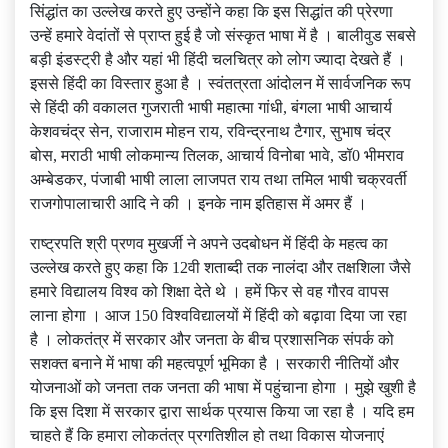
सिंद्धांत का उल्‍लेख करते हुए उन्‍होंने कहा कि इस सिद्धांत की प्रेरणा
उन्‍हें हमारे वेदांतों से प्राप्‍त हुई है जो संस्‍कृत भाषा में है । बालीवुड सबसे
बड़ी इंडस्‍ट्री है और यहां भी हिंदी चलचित्र को लोग ज्‍यादा देखते हैं ।
इससे हिंदी का विस्‍तार हुआ है । स्‍वंतत्रता आंदोलन में सार्वजनिक रूप
से हिंदी की वकालत गुजराती भाषी महात्‍मा गांधी, बंगला भाषी आचार्य
केशवचंद्र सेन, राजाराम मोहन राय, रविन्‍द्रनाथ टैगार, सुभाष चंद्र
बोस, मराठी भाषी लोकमान्‍य तिलक, आचार्य विनोबा भावे, डॉ0 भीमराव
अम्‍बेडकर, पंजाबी भाषी लाला लाजपत राय तथा तमिल भाषी चक्रवर्ती
राजगोपालाचारी आदि ने की । इनके नाम इतिहास में अमर हैं ।
राष्‍ट्रपति श्री प्रणव मुखर्जी ने अपने उदबोधन में हिंदी के महत्‍व का
उल्‍लेख करते हुए कहा कि 12वी शताब्‍दी तक नालंदा और तक्षशिला जैसे
हमारे विद्यालय विश्‍व को शिक्षा देते थे । हमें फिर से वह गौरव वापस
लाना होगा । आज 150 विश्‍वविद्यालयों में हिंदी को बढ़ावा दिया जा रहा
है । लोकतंत्र में सरकार और जनता के बीच प्रशासनिक संपर्क को
सशक्‍त बनाने में भाषा की महत्‍वपूर्ण भूमिका है । सरकारी नीतियों और
योजनाओं को जनता तक जनता की भाषा में पहुंचाना होगा । मुझे खुशी है
कि इस दिशा में सरकार द्वारा सार्थक प्रयास किया जा रहा है । यदि हम
चाहते हैं कि हमारा लोकतंत्र प्रगतिशील हो तथा विकास योजनाएं