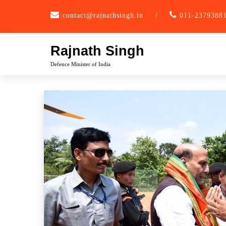
Skip
contact@rajnathsingh.in
/
011-2379388
to
content
Rajnath Singh
Defence Minister of India