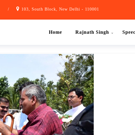
1
/
103, South Block, New Delhi - 110001
Home
Rajnath Singh
Spee