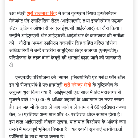
रक्षा मंत्री
श्री राजनाथ सिंह
ने आज गुरुग्राम स्थित इन्‍फोरमेशन
मैनेजमेंट एंड एनालिसिस सेंटर (आईएमएसी) तथा इन्‍फोरमेशन फ्यूजन
सेंटर- इंडियन ओशन रीजन (आईएफसी-आईओआर) का दौरा किया।
उन्‍होंने आईएमएसी और आईएफसी-आईओआर के कामकाज की समीक्षा
की। नौसेना अध्‍यक्ष एडमिरल करमबीर सिंह सहित वरिष्‍ठ नौसेना
अधिकारियों ने उन्‍हें राष्‍ट्रीय सामुद्रिक क्षेत्र सजगता (एनएमडीए)
परियोजना के तहत दोनों केंद्रों की क्षमताएं बढ़ाए जाने की जानकारी
दी।
एनएमडीए परियोजना को ‘सागर’ (सिक्‍योरिटी एंड ग्रोथ फॉर ऑल
इन दी रीजन)संबंधी प्रधानमंत्री
श्री नरेन्‍द्र मोदी
के दृष्टिकोण के
अनुरूप शुरू किया गया है।आईएमएसी एक साल में हिंद महासागर से
गुजरने वाले 120,000 से अधिक जहाजों के आवागमन पर नजर रखता
है। इन जहाजों के द्वारा ले जाए जाने वाले सामान में 66 प्रतिशत कच्‍चा
तेल, 50 प्रतिशत अन्‍य माल और 33 प्रतिशत थोक सामान होता है।
इस तरह आईएमएसी नौवहन सूचना, यातायात विश्‍लेषण के आंकड़े जमा
करने में महत्‍वपूर्ण भूमिका निभाता है। यह अपनी सूचनाएं उपयोगकर्ता
एजेंसियों के साथ साझा करता है1