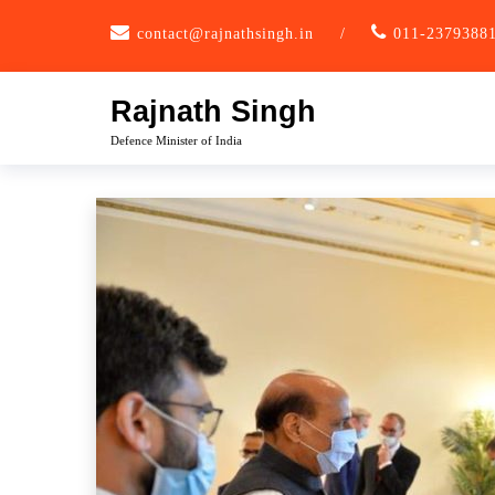
Skip
contact@rajnathsingh.in
/
011-2379388
to
content
Rajnath Singh
Defence Minister of India