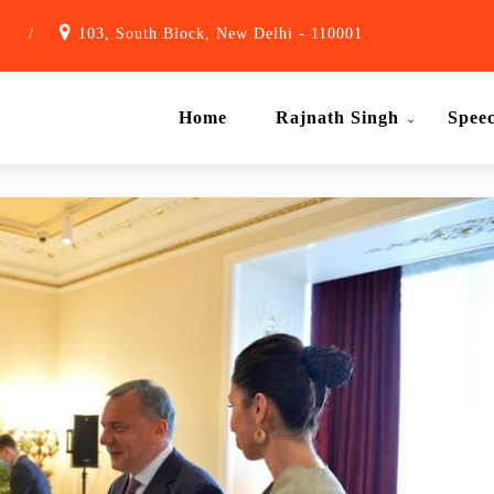
1
/
103, South Block, New Delhi - 110001
Home
Rajnath Singh
Spee