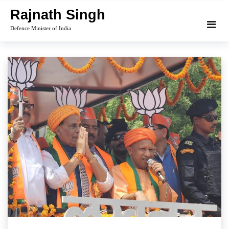
Skip
Rajnath Singh
to
Defence Minister of India
content