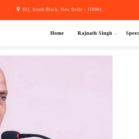
1
/
103, South Block, New Delhi - 110001
Home
Rajnath Singh
Spee