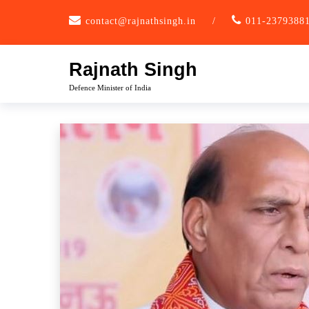
Skip
contact@rajnathsingh.in
/
011-2379388
to
content
Rajnath Singh
Defence Minister of India