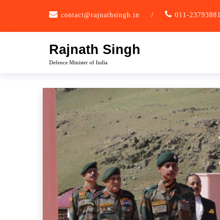
Skip
contact@rajnathsingh.in
/
011-2379388
to
content
Rajnath Singh
Defence Minister of India